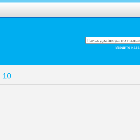
Введите назв
 10