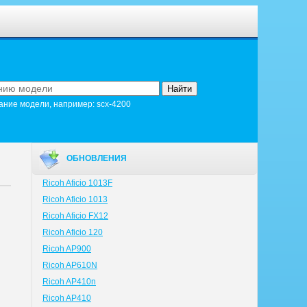
ание модели, например: scx-4200
ОБНОВЛЕНИЯ
Ricoh Aficio 1013F
Ricoh Aficio 1013
Ricoh Aficio FX12
Ricoh Aficio 120
Ricoh AP900
Ricoh AP610N
Ricoh AP410n
Ricoh AP410